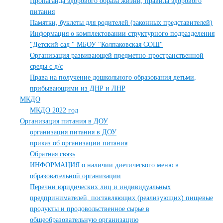
Пропаганда здорового образа жизни, правила здорового
питания
Памятки, буклеты для родителей (законных представителей)
Информация о комплектовании структурного подразделения
"Детский сад " МБОУ "Колпаковская СОШ"
Организация развивающей предметно-пространственной
среды с д/с
Права на получение дошкольного образования детьми,
прибывающими из ДНР и ЛНР
МКДО
МКДО 2022 год
Организация питания в ДОУ
организация питания в ДОУ
приказ об организации питания
Обратная связь
ИНФОРМАЦИЯ о наличии диетического меню в
образовательной организации
Перечни юридических лиц и индивидуальных
предпринимателей, поставляющих (реализующих) пищевые
продукты и продовольственное сырье в
общеобразовательную организацию