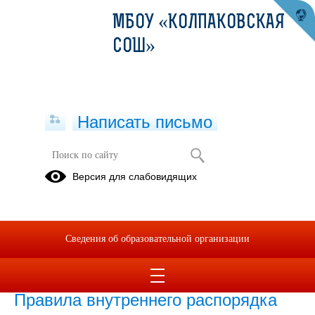
МБОУ «КОЛПАКОВСКАЯ
СОШ»
Написать письмо
Доступная среда
Версия для слабовидящих
25.09.2019
Положение о психолого-
Сведения об образовательной организации
педагогическом консилиуме ОУ
04.09.2019
Правила внутреннего распорядка