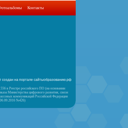
Фотоальбомы
Контакты
т создан на портале сайтыобразованию.рф
556 в Реестре российского ПО (на основании
иказа Министерства цифрового развития, связи
массовых коммуникаций Российской Федерации
 06.09.2016 №426)