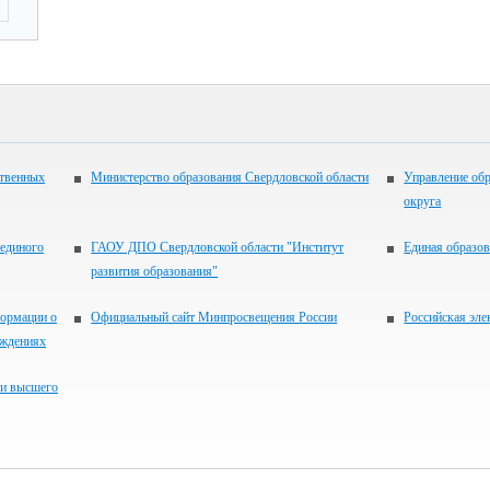
ственных
Министерство образования Свердловской области
Управление об
округа
единого
ГАОУ ДПО Свердловской области "Институт
Единая образов
развития образования"
ормации о
Официальный сайт Минпросвещения России
Российская эле
еждениях
 и высшего