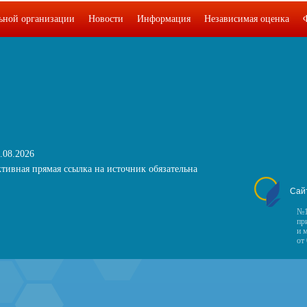
льной организации
Новости
Информация
Независимая оценка
.08.2026
тивная прямая ссылка на источник обязательна
Сай
№1
пр
и 
от